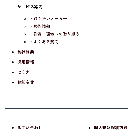
サービス案内
2-2
・取り扱いメーカー
「ティー・イー・エムホームページ」にリンク
・技術情報
される場合、下記のURLのページに画面全体が
ジャンプするリンクに限らせていただきます。
・品質・環境への取り組み
それ以外の形式のリンクを設定いただくことは
・よくある質問
できません。
会社概要
URL：
https://www.tem-inc.co.jp/
採用情報
セミナー
また、「ご利用条件」その他の条件を遵守くだ
さい。
お知らせ
なお、ティー・イー・エムホームページは予告
なく変更することがあります。
変更によってお客様に何らかの損害が生じた場
合でもティー・イー・エムは一切責任を負いま
せん。
お問い合わせ
個人情報保護方針
2-3