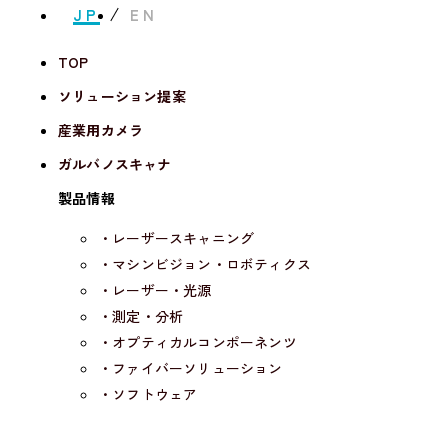
JP
EN
ジ」および「コンテンツ」について、事前にテ
ィー・イー・エムの許諾がない限り、上記に記
TOP
載されていない使用またはその他の行為（複
製、改変、解析、送信、譲渡、貸与、使用許
ソリューション提案
諾、輸出、および営業活動または営利を目的と
産業用カメラ
する使用等すべて）を行うことはできません。
ガルバノスキャナ
製品情報
2. リンクについて
・レーザースキャニング
・マシンビジョン・ロボティクス
・レーザー・光源
2-1
・測定・分析
「ティー・イー・エムホームページ」にリンク
・オプティカルコンポーネンツ
される場合は、必ず事前に弊社にご連絡いただ
・ファイバーソリューション
き、弊社の承諾を得てください。
・ソフトウェア
メール連絡先：
mailto:info@tem-inc.co.jp