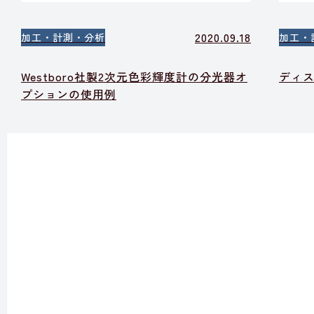
2020.09.18
加工・計測・分析
加工・
Westboro社製2次元色彩輝度計の分光器オ
ディ
プションの使用例