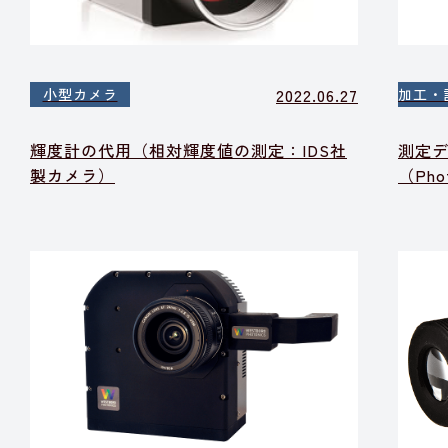
2022.06.27
小型カメラ
加工・
輝度計の代用（相対輝度値の測定：IDS社
測定
製カメラ）
（Pho