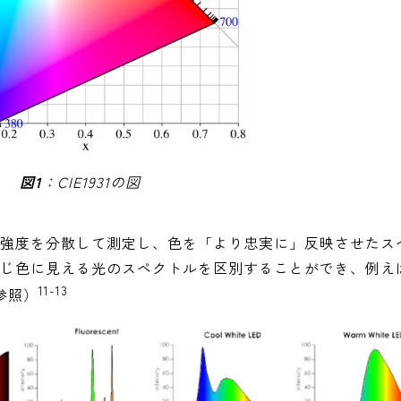
図1
：CIE1931の図
強度を分散して測定し、色を「より忠実に」反映させたス
じ色に見える光のスペクトルを区別することができ、例え
11-13
参照）