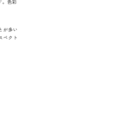
す。色彩
とが多い
スペクト