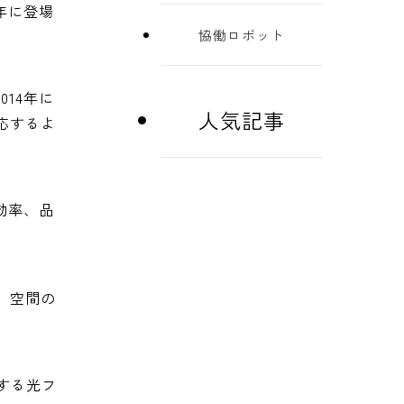
年に登場
協働ロボット
14年に
人気記事
応するよ
効率、品
、空間の
する光フ