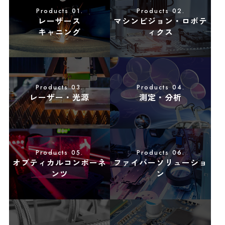
2025.04.16
イベント
Products 01.
Products 02.
レーザース
マシンビジョン・ロボテ
OPIE’25 / レーザーEXPO 出展のお知らせ
キャニング
ィクス
2025.04.14
イベント
Products 03.
Products 04.
CeramOptec社 光ファイバー製品の出展社セミナーにつ
レーザー・光源
測定・分析
いて＠OPIE'25(レーザーEXPO)
2025.03.14
新製品
Products 05.
Products 06.
産業用イベントベースカメラ リリースのお知らせ
オプティカルコンポーネ
ファイバーソリューショ
ンツ
ン
2025.03.13
イベント