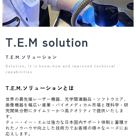
OPIE '26 / レーザーEXPO 出展のお知らせ
T.E.M solution
2026.03.09
イベント
JSAP EXPO Spring 2026（第73回応用物理学会春季学術講
T.E.M.ソリューション
演会）出展のお知らせ
Solution, It is know-how and improved technical
capabilities.
2026.02.06
イベント
T.E.M.ソリューションとは
Photonix（光・レーザー技術展）2026名古屋展 出展のお
世界の最先端レーザー機器、光学関連製品・ソフトウエア、
知らせ
画像機器を幅広い産業・バイオメディカル市場と理科学・研
究開発分野にタイムリーかつ高クオリティで提供いたしま
す。
2026.02.02
お知らせ
ティー・イー・エムは強力な日本国内サポート体制と蓄積さ
れたノウハウや向上した技術力でお客様の様々なニーズにお
応えします。
【ラインアップ拡充！即納可！】IDSカメラスペシャルプ