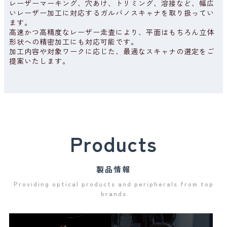
レーザーマーキング、穴あけ、トリミング、溶接など、幅広
いレーザー加工に対応するガルバノスキャナを取り扱ってい
ます。
2025.05.01
イベント
高速かつ高精度なレーザー走査により、平面はもちろん立体
形状への精密加工にも対応可能です。
加工内容や対象ワークに応じた、最適なスキャナの選定をご
Photonix大阪（接着・接合展）2025 出展のお知らせ
提案いたします。
2025.04.30
イベント
第1回関西ロボデックス（ロボット開発・活用展） 出展
のお知らせ
Products
2025.04.24
イベント
製品情報
Providing optical products and peripherals from top
OPIE’25 / レーザーEXPO出展中！！！
brands