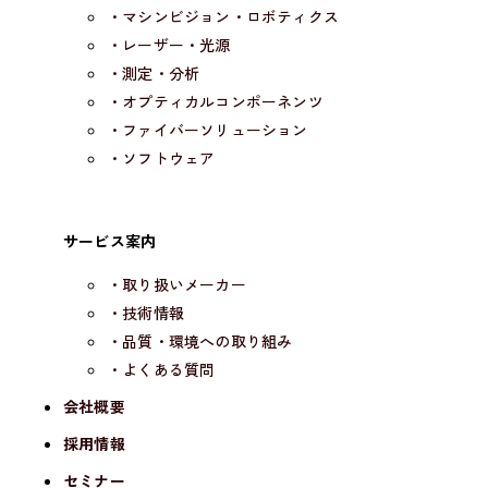
2024.10.17
お知らせ
・マシンビジョン・ロボティクス
・レーザー・光源
当社社名等をかたった迷惑メール、詐欺メールにご注意く
・測定・分析
ださい
・オプティカルコンポーネンツ
・ファイバーソリューション
2024.10.09
イベント
・ソフトウェア
インターオプト2024-光とレーザーの科学技術フェア 出
展のお知らせ
サービス案内
・取り扱いメーカー
2024.10.09
イベント
・技術情報
・品質・環境への取り組み
Photonix（光・レーザー技術展）2024 出展のお知らせ
・よくある質問
会社概要
2024.10.07
新製品
採用情報
セミナー