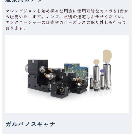
JASIS 2025（展示会およびオンライン展示会）出展のお知
マシンビジョンを始め様々な用途に使用可能なカメラを1台か
らせ
ら販売いたします。レンズ、照明の選定もお任せください。
エンクロージャーの販売やカバーガラスの取り外しも行って
おります。
2025.06.20
メディア掲載
ウェブマガジンrobot digestにEnsenso Bシリーズが掲載
されました
2025.05.14
イベント
第1回関西ロボデックス（ロボット開発・活用展）出展中
2025.05.14
イベント
ガルバノスキャナ
Photonix大阪（接着・接合展）2025 出展中！！！