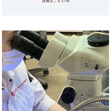
詳細はこちら
2026.04.13
お知らせ
ITERプロジェクトにおける石英光ファイバーの論文記事
を掲載
2026.04.08
お知らせ
代表取締役交代のお知らせ
2026.03.31
お知らせ
Wasatch Photonics社のラマン分光ソリューション ウェ
ビナーアーカイブが公開
2026.03.30
イベント