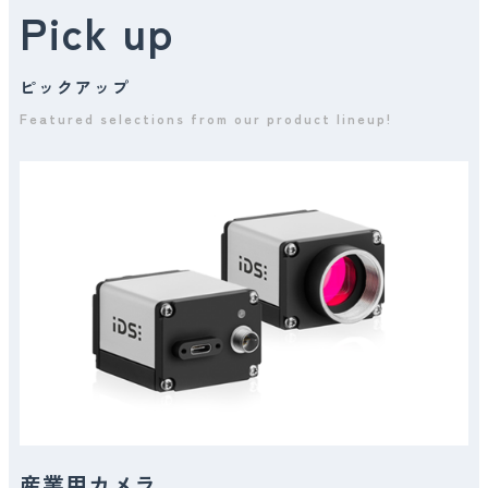
Pick up
2025.11.13
イベント
Photonix（光・レーザー技術展）2025東京展 出展
ピックアップ
中！！！
Featured selections from our product lineup!
2025.10.28
イベント
Photonix（光・レーザー技術展）2025東京展 出展のお知
らせ
2025.10.28
イベント
InterOpto 2025 光とレーザーの科学技術フェア 出展のお
知らせ
2025.08.18
イベント
産業用カメラ