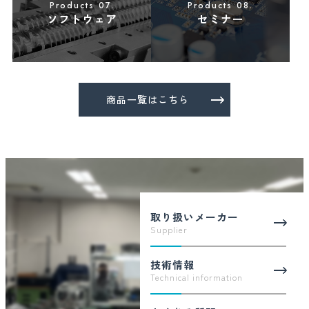
JSAP EXPO Spring 2025（第72回応用物理学会春季学術講
Products 07.
Products 08.
演会）出展のお知らせ
ソフトウェア
セミナー
2025.02.05
お知らせ
【年度内納品OK】IDSカメラスペシャルプライスページ更
商品一覧はこちら
新のご案内
2025.01.24
新製品
Wasatch Photonics ラマン XS Seriesのお知らせ
取り扱いメーカー
Supplier
2024.12.27
新製品
技術情報
産業用モニタリングカメラSCP/SLEシリーズ リリースの
Technical information
お知らせ