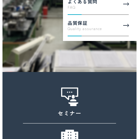
よくある質問
FAQ
2024.12.11
新製品
品質保証
COHERENT 狭帯域波長安定化半導体レーザー アイソレー
Quality assurance
ター付きのモデルのご案内
2024.12.06
メディア掲載
INGENERIC社マネージングディレクターStefan
Hambuecker博士インタビュー公開
2024.12.05
イベント
横浜ロボットワールド RobiZy共同ブース 出展中
セミナー
2024.12.03
お知らせ