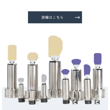
ライスページの更新
詳細はこちら
2025.12.12
お知らせ
年末年始休業日のお知らせ
2025.12.08
お知らせ
Wasatch Photonics ラマンXSシリーズ応用事例に関する
技術情報公開
2025.12.03
イベント
国際ロボット展（iREX2025）出展中！