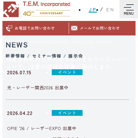
歩先へ。
JP
EN
MENU
お電話でお問い合わせ
メールでお問い合わせ
Towards assured results, one step ahead.
NEWS
新着情報
/
セミナー情報
/
展示会
高度な技術力とカスタマイズされたソリューシ
ョンで、企業の課題を確実に解決します。
2026.07.15
イベント
光・レーザー関西2026 出展中
2026.04.22
イベント
OPIE '26 / レーザーEXPO 出展中