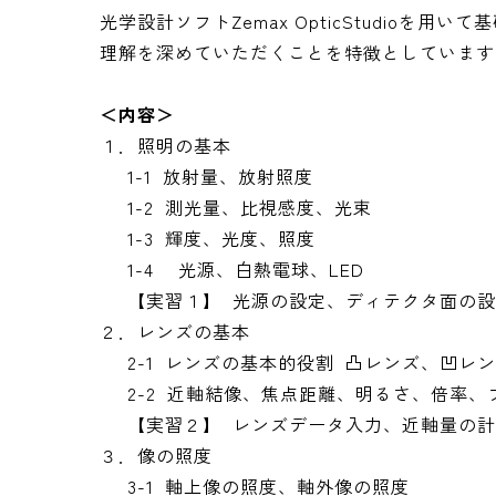
光学設計ソフトZemax OpticStudio
理解を深めていただくことを特徴としています
＜内容＞
１．照明の基本
1-1 放射量、放射照度
1-2 測光量、比視感度、光束
1-3 輝度、光度、照度
1-4 光源、白熱電球、LED
【実習１】 光源の設定、ディテクタ面の設
２．レンズの基本
2-1 レンズの基本的役割 凸レンズ、凹レ
2-2 近軸結像、焦点距離、明るさ、倍率、
【実習２】 レンズデータ入力、近軸量の計
３．像の照度
3-1 軸上像の照度、軸外像の照度