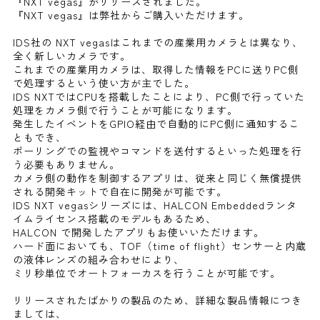
『NXT vegas』がリリースされました。
『NXT vegas』は弊社からご購入いただけます。
IDS社の NXT vegasはこれまでの産業用カメラとは異なり、
全く新しいカメラです。
これまでの産業用カメラは、取得した情報をPCに送りPC側
で処理するという使い方が主でした。
IDS NXTではCPUを搭載したことにより、PC側で行っていた
処理をカメラ側で行うことが可能になります。
発生したイベントをGPIO経由で自動的にPC側に通知するこ
ともでき、
ポーリングでの監視やコマンドを送付するといった処理を行
う必要もありません。
カメラ側の動作を制御するアプリは、従来と同じく無償提供
される開発キットで自在に開発が可能です。
IDS NXT vegasシリーズには、HALCON Embeddedランタ
イムライセンス搭載のモデルもあるため、
HALCON で開発したアプリもお使いいただけます。
ハード面においても、TOF（time of flight）センサーと内蔵
の液体レンズの組み合わせにより、
ミリ秒単位でオートフォーカスを行うことが可能です。
リリースされたばかりの製品のため、詳細な製品情報につき
ましては、