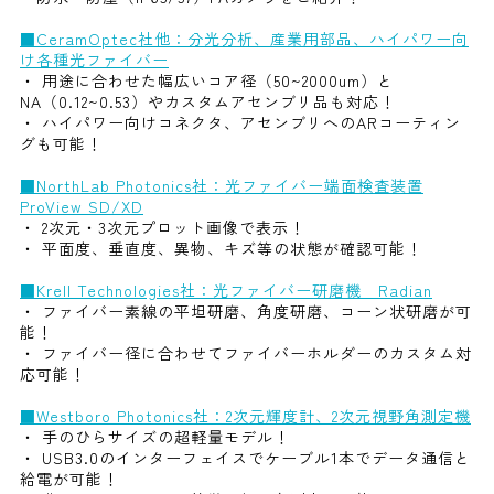
■CeramOptec社他：分光分析、産業用部品、ハイパワー向
け各種光ファイバー
・ 用途に合わせた幅広いコア径（50~2000um）と
NA（0.12~0.53）やカスタムアセンブリ品も対応！
・ ハイパワー向けコネクタ、アセンブリへのARコーティン
グも可能！
■NorthLab Photonics社：光ファイバー端面検査装置
ProView SD/XD
・ 2次元・3次元プロット画像で表示！
・ 平面度、垂直度、異物、キズ等の状態が確認可能！
■Krell Technologies社：光ファイバー研磨機 Radian
・ ファイバー素線の平坦研磨、角度研磨、コーン状研磨が可
能！
・ ファイバー径に合わせてファイバーホルダーのカスタム対
応可能！
■Westboro Photonics社：2次元輝度計、2次元視野角測定機
・ 手のひらサイズの超軽量モデル！
・ USB3.0のインターフェイスでケーブル1本でデータ通信と
給電が可能！