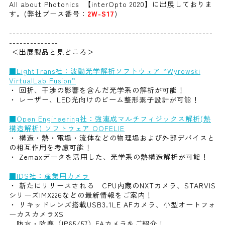
All about Photonics 【interOpto 2020】に出展しておりま
す。(弊社ブース番号：
2W-S17
)
----------------------------------------------------------
--------------
＜出展製品と見どころ＞
■LightTrans社：波動光学解析ソフトウェア “Wyrowski
VirtualLab Fusion”
・ 回折、干渉の影響を含んだ光学系の解析が可能！
・ レーザー、LED光向けのビーム整形素子設計が可能！
■Open Engineering社：強連成マルチフィジックス解析(熱
構造解析) ソフトウェア OOFELIE
・ 構造・熱・電場・流体などの物理場および外部デバイスと
の相互作用を考慮可能！
・ Zemaxデータを活用した、光学系の熱構造解析が可能！
■IDS社：産業用カメラ
・ 新たにリリースされる CPU内蔵のNXTカメラ、STARVIS
シリーズIMX226などの最新情報をご案内！
・ リキッドレンズ搭載USB3.1LE AFカメラ、小型オートフォ
ーカスカメラXS
防水・防塵（IP65/57）FAカメラをご紹介！