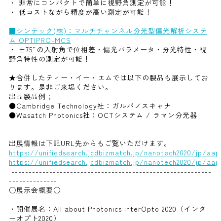
・ 非常にコンパクトで簡単に視野角測定が可能！
・ 低コストながら精度が高い測定が可能！
■シンテック(株)：マルチチャンネル分光型偏光解析システ
ム OPTIPRO-MCS
・ ±75°の入射角で位相差・偏光パラメータ・分光特性・視
野角特性の測定が可能！
★合併したティー・イー・エムでは以下の製品も展示してお
ります。是非ご来場ください。
出品製品例；
●Cambridge Technology社：ガルバノスキャナ
●Wasatch Photonics社：OCTシステム / ラマン分光器
出展情報は下記URL先からもご覧いただけます。
https://unifiedsearch.jcdbizmatch.jp/nanotech2020/jp/aa
https://unifiedsearch.jcdbizmatch.jp/nanotech2020/jp/a
----------------------------------------------------------
--------------
○展示会概要○
・開催展名：All about Photonics interOpto 2020（インタ
ーオプト2020）