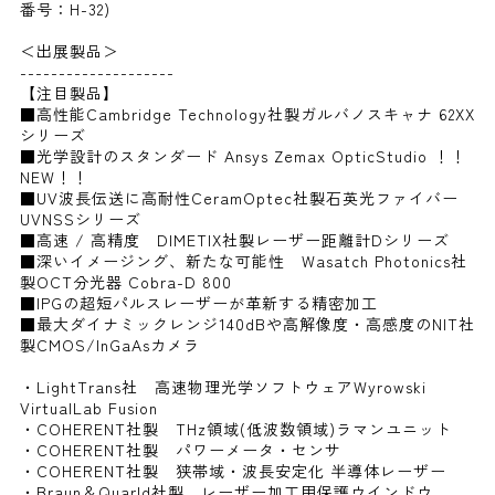
番号：H-32)
＜出展製品＞
--------------------
【注目製品】
■高性能Cambridge Technology社製ガルバノスキャナ 62XX
シリーズ
■光学設計のスタンダード Ansys Zemax OpticStudio ！！
NEW！！
■UV波長伝送に高耐性CeramOptec社製石英光ファイバー
UVNSSシリーズ
■高速 / 高精度 DIMETIX社製レーザー距離計Dシリーズ
■深いイメージング、新たな可能性 Wasatch Photonics社
製OCT分光器 Cobra-D 800
■IPGの超短パルスレーザーが革新する精密加工
■最大ダイナミックレンジ140dBや高解像度・高感度のNIT社
製CMOS/InGaAsカメラ
・LightTrans社 高速物理光学ソフトウェアWyrowski
VirtualLab Fusion
・COHERENT社製 THz領域(低波数領域)ラマンユニット
・COHERENT社製 パワーメータ・センサ
・COHERENT社製 狭帯域・波長安定化 半導体レーザー
・Braun＆Quarld社製 レーザー加工用保護ウインドウ