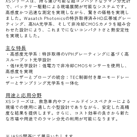
XSシリーズは、持ち運び可能な超コンパクトなラマン分光計
で、バッテリー駆動による現場展開が可能なシステムです。
高感度かつ迅速な測定を実現しながら、驚きの価格を実現し
ました。Wasatch Photonicsの特許取得済みHD広帯域グレー
ティング、高NA光学系、そして非冷却CMOSカメラを組み合
わせた設計により、これまでにないコンパクトさと熱安定性
を実現しました。
主な特長
・高感度光学系：特許取得のVPHグレーティングに基づく高
スループット光学設計
・低f#光学設計：低電力で非冷却CMOSセンサーを使用し、
高感度を実現
・レーザーとプローブの統合：TEC制御付き単一モードレー
ザーとサンプリング光学系を一体化
用途と応用分野
XSシリーズは、救急車内やフィールドインスペクターによる
現場での使用に適した小型設計でありながら、安定した高精
度な結果を提供します。さらに、コスト効率の良さから新た
な市場や用途でのラマン分光の利用が可能になります。
※JASIS関西にて展示いたします。