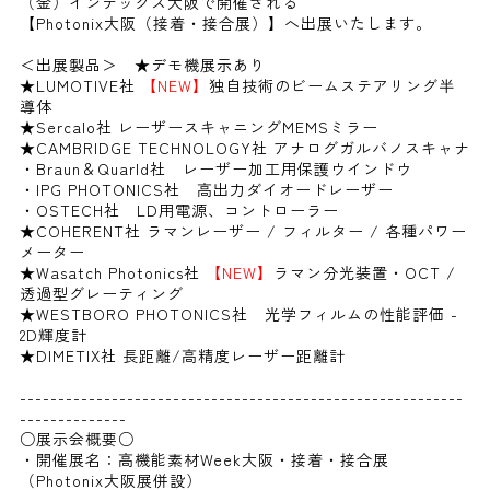
（金）インテックス大阪で開催される
【Photonix大阪（接着・接合展）】へ出展いたします。
＜出展製品＞ ★デモ機展示あり
★LUMOTIVE社
【NEW】
独自技術のビームステアリング半
導体
★Sercalo社 レーザースキャニングMEMSミラー
★CAMBRIDGE TECHNOLOGY社 アナログガルバノスキャナ
・Braun＆Quarld社 レーザー加工用保護ウインドウ
・IPG PHOTONICS社 高出力ダイオードレーザー
・OSTECH社 LD用電源、コントローラー
★COHERENT社 ラマンレーザー / フィルター / 各種パワー
メーター
★Wasatch Photonics社
【NEW】
ラマン分光装置・OCT /
透過型グレーティング
★WESTBORO PHOTONICS社 光学フィルムの性能評価 -
2D輝度計
★DIMETIX社 長距離/高精度レーザー距離計
----------------------------------------------------------
--------------
○展示会概要○
・開催展名：高機能素材Week大阪・接着・接合展
（Photonix大阪展併設）