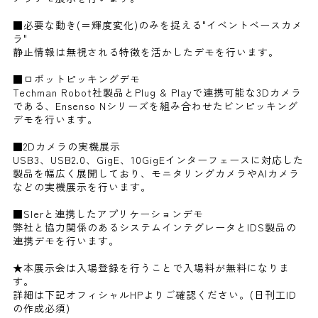
■必要な動き(＝輝度変化)のみを捉える"イベントベースカメ
ラ"
静止情報は無視される特徴を活かしたデモを行います。
■ロボットピッキングデモ
Techman Robot社製品とPlug & Playで連携可能な3Dカメラ
である、Ensenso Nシリーズを組み合わせたビンピッキング
デモを行います。
■2Dカメラの実機展示
USB3、USB2.0、GigE、10GigEインターフェースに対応した
製品を幅広く展開しており、モニタリングカメラやAIカメラ
などの実機展示を行います。
■SIerと連携したアプリケーションデモ
弊社と協力関係のあるシステムインテグレータとIDS製品の
連携デモを行います。
★本展示会は入場登録を行うことで入場料が無料になりま
す。
詳細は下記オフィシャルHPよりご確認ください。(日刊工ID
の作成必須)