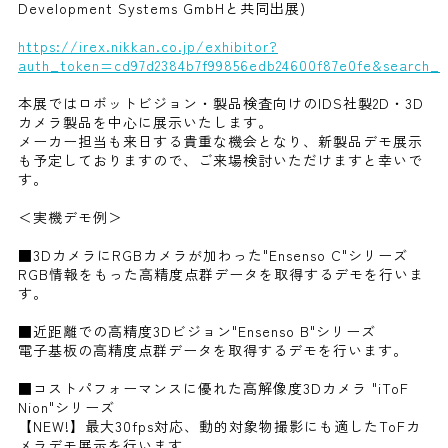
Development Systems GmbHと共同出展)
https://irex.nikkan.co.jp/exhibitor?
auth_token=cd97d2384b7f99856edb24600f87e0fe&search_
本展ではロボットビジョン・製品検査向けのIDS社製2D・3D
カメラ製品を中心に展示いたします。
メーカー担当も来日する貴重な機会となり、新製品デモ展示
も予定しておりますので、ご来場検討いただけますと幸いで
す。
＜実機デモ例＞
■3DカメラにRGBカメラが加わった"Ensenso C"シリーズ
RGB情報をもった高精度点群データを取得するデモを行いま
す。
■近距離での高精度3Dビジョン"Ensenso B"シリーズ
電子基板の高精度点群データを取得するデモを行います。
■コストパフォーマンスに優れた高解像度3Dカメラ "iToF
Nion"シリーズ
【NEW!】最大30fps対応、動的対象物撮影にも適したToFカ
メラデモ展示を行います。