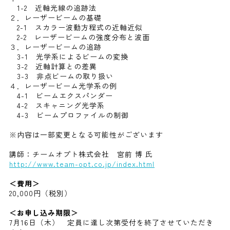
1-2 近軸光線の追跡法
２．レーザービームの基礎
2-1 スカラー波動方程式の近軸近似
2-2 レーザービームの強度分布と波面
３．レーザービームの追跡
3-1 光学系によるビームの変換
3-2 近軸計算との差異
3-3 非点ビームの取り扱い
４．レーザービーム光学系の例
4-1 ビームエクスパンダー
4-2 スキャニング光学系
4-3 ビームプロファイルの制御
※内容は一部変更となる可能性がございます
講師：チームオプト株式会社 宮前 博 氏
http://www.team-opt.co.jp/index.html
＜費用＞
20,000円（税別）
＜お申し込み期限＞
7月16日（木） 定員に達し次第受付を終了させていただき