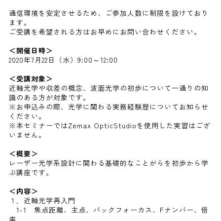
通信環境を安定させるため、ご参加人数に制限を設けており
ます。
ご受講を希望される方はお早めにお問い合わせください。
＜開催日時＞
2020年7月22日（水）9:00～12:00
＜受講対象＞
近軸光学や収差の概念、波面光学の初歩について一通りの知
識のある方が対象です。
※お申込みの際、光学に関わる実務経験歴についてお知らせ
ください。
※本セミナーではZemax OpticStudioを使用した実習はござ
いません。
＜概要＞
レーザー光学系設計に関わる基礎的なことがらを初歩から学
ぶ講座です。
＜内容＞
１．近軸光学再入門
1-1 焦点距離、主点、バックフォーカス、Fナンバー、倍
率