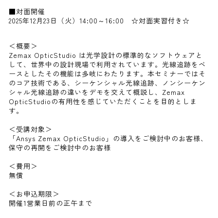
■対面開催
2025年12月23日（火）14:00～16:00 ☆対面実習付き☆
＜概要＞
Zemax OpticStudio は光学設計の標準的なソフトウェアと
して、世界中の設計現場で利用されています。光線追跡をベ
ースとしたその機能は多岐にわたります。本セミナーではそ
のコア技術である、シーケンシャル光線追跡、ノンシーケン
シャル光線追跡の違いをデモを交えて概説し、Zemax
OpticStudioの有用性を感じていただくことを目的としま
す。
＜受講対象＞
「Ansys Zemax OpticStudio」の導入をご検討中のお客様、
保守の再開をご検討中のお客様
＜費用＞
無償
＜お申込期限＞
開催1営業日前の正午まで