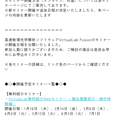
※セミナー開催方法（オンライン、対面）については各セミ
ナーページにてご案内しております。
※新セミナー開催や追加日程が決定いたしましたら、本ペー
ジの内容を更新いたします
＝＝＝＝＝＝＝＝＝＝＝＝＝＝＝
高速物理光学解析ソフトウェアVirtualLab Fusionのセミナー
の開催日程を公開いたしました。
参加人数に限りがございますため、ご検討の場合は是非お早
めにお申込みくださいませ。
※各セミナーの詳細は、リンク先のページからご確認くださ
い
◆◇◆開催予定セミナー一覧◆◇◆
【無料紹介セミナー】
・
VirtualLab無料紹介Webセミナー ～製品概要紹介・操作体
験編～
開催日程：1月16日 （木）、2月14日（金）、3月6日（木）、
4月8日（火）、5月13日（火）、6月3日（火）、7月1日