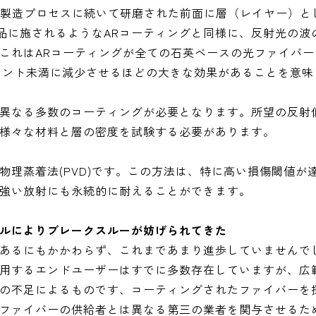
ーの製造プロセスに続いて研磨された前面に層（レイヤー）と
学製品に施されるようなARコーティングと同様に、反射光の波
これはARコーティングが全ての石英ベースの光ファイバー
ーセント未満に減少させるほどの大きな効果があることを意
異なる多数のコーティングが必要となります。所望の反射
様々な材料と層の密度を試験する必要があります。
物理蒸着法(PVD)です。この方法は、特に高い損傷閾値が
強い放射にも永続的に耐えることができます。
ルによりブレークスルーが妨げられてきた
あるにもかかわらず、これまであまり進歩していませんで
用するエンドユーザーはすでに多数存在していますが、広
の不足によるものです、コーティングされたファイバーを
ファイバーの供給者とは異なる第三の業者を関与させるた