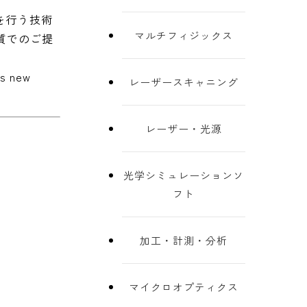
を行う技術
マルチフィジックス
質でのご提
s new
レーザースキャニング
レーザー・光源
光学シミュレーションソ
フト
加工・計測・分析
マイクロオプティクス