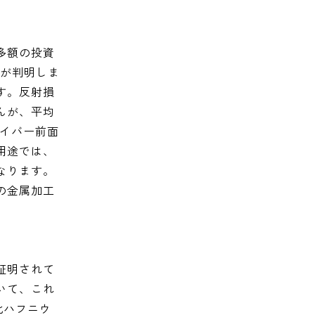
多額の投資
とが判明しま
す。反射損
んが、平均
ァイバー前面
用途では、
なります。
の金属加工
証明されて
いて、これ
酸化ハフニウ