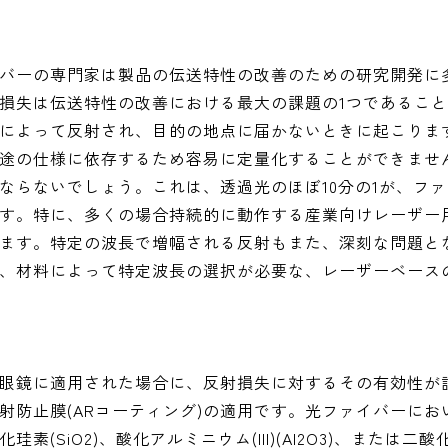
バーの専門家は製品の伝送特性の改善のための研究開発に
損失は伝送特性の改善における最大の課題の1つであるこ
によって反射され、目的の地点に届かないときに起こりま
途の仕様に依存するため容易に定量化することができませ
ならないでしょう。これは、透過光のほぼ10分の1が、フ
す。特に、多くの場合持続的に動作する産業向けレーザー
ます。特定の波長で増幅される反射もまた、深刻な問題と
、材料によって特定波長の選択が必要な、レーザーベース
眼鏡に適用された場合に、反射損失に対するその有効性が
射防止膜(ARコーティング)の適用です。光ファイバーにお
SiO2)、酸化アルミニウム(III)(Al2O3)、または二