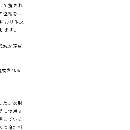
して施され
の位相を半
における反
味します。
低減が達成
達成される
した。反射
範に使用さ
探している
めに追加料