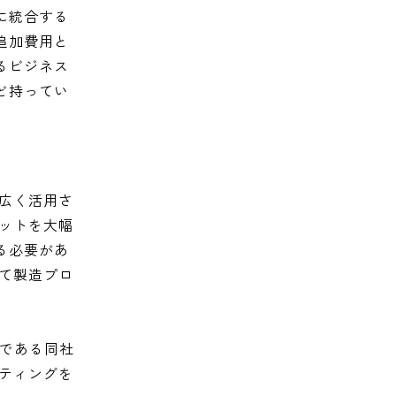
に統合する
追加費用と
るビジネス
ど持ってい
広く活用さ
ットを大幅
る必要があ
って製造プロ
トである同社
ティングを