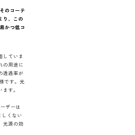
、そのコーテ
より、この
容易かつ低コ
面していま
れの用途に
の透過率が
様です。光
います。
レーザーは
ましくない
、光源の効