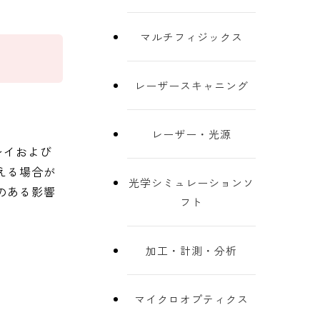
マルチフィジックス
レーザースキャニング
レーザー・光源
レイおよび
える場合が
光学シミュレーションソ
のある影響
フト
加工・計測・分析
マイクロオプティクス