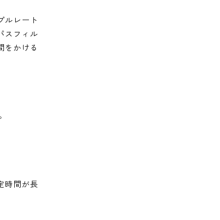
プルレート
パスフィル
間をかける
。
定時間が長