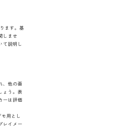
あります。基
関しませ
いて説明し
れ、他の画
しょう。表
カーは評価
デモ用とし
プレイメー