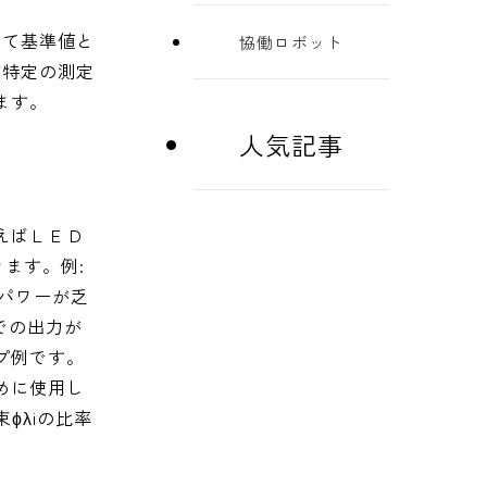
して基準値と
協働ロボット
が特定の測定
ます。
人気記事
えばＬＥＤ
ます。例:
ルパワーが乏
での出力が
プ例です。
めに使用し
ϕλiの比率