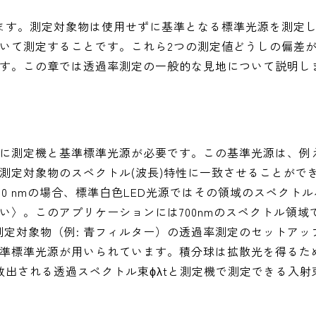
ます。測定対象物は使用せずに基準となる標準光源を測定
いて測定することです。これら2つの測定値どうしの偏差
す。この章では透過率測定の一般的な見地について説明し
に測定機と基準標準光源が必要です。この基準光源は、例
測定対象物のスペクトル(波長)特性に一致させることができ
700 nmの場合、標準白色LED光源ではその領域のスペクト
い〉。このアプリケーションには700nmのスペクトル領域
測定対象物（例: 青フィルター）の透過率測定のセットアッ
準標準光源が用いられています。積分球は拡散光を得るた
出される透過スペクトル束ϕλtと測定機で測定できる入射束