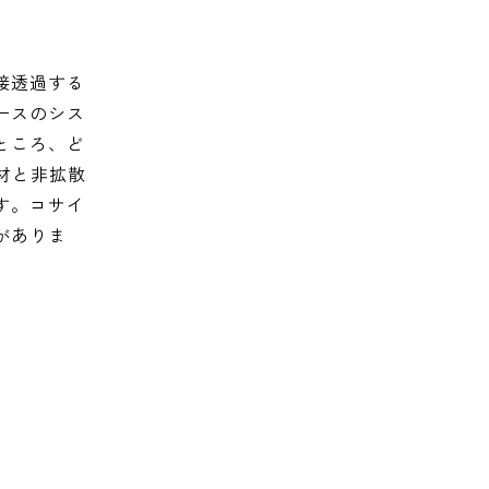
接透過する
ースのシス
ところ、ど
材と非拡散
す。コサイ
がありま