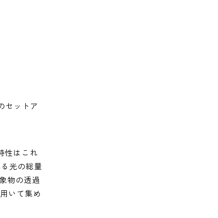
定のセットア
特性はこれ
れる光の総量
対象物の透過
を用いて集め